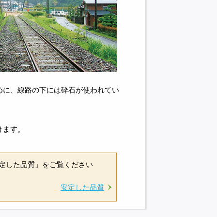
めに、線路の下には砕石が使われてい
。
けます。
定した品質」をご覧ください
安定した品質